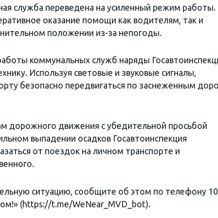
ная служба переведена на усиленный режим работы.
ративное оказание помощи как водителям, так и
днительном положении из-за непогоды.
работы коммунальных служб наряды Госавтоинспекц
нику. Используя световые и звуковые сигналы,
орту безопасно передвигаться по заснеженным доро
кам дорожного движения с убедительной просьбой
ильном выпадении осадков Госавтоинспекция
заться от поездок на личном транспорте и
венного.
ительную ситуацию, сообщите об этом по телефону 1
ом!» (https://t.me/WeNear_MVD_bot).