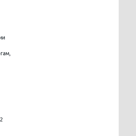
ии
гам,
02