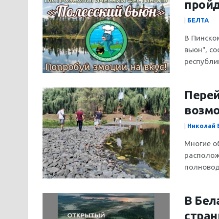
пройд
|
БЕЛТА
В Пинско
вьюн", с
республи
Перей
возмо
|
Николай 
Многие о
располож
полноводн
В Бел
стра