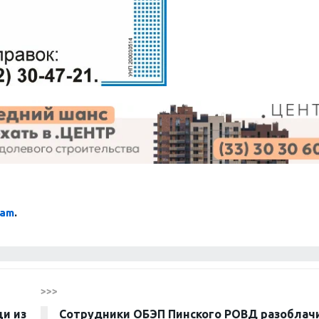
ram
.
>>>
и из
Сотрудники ОБЭП Пинского РОВД разоблач