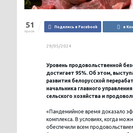
51
Поделись в Facebook
в Ко
просм.
29/05/2024
Уровень продовольственной без
достигает 95%. Об этом, выступ
развития белорусской перераба
начальника главного управлен
сельского хозяйства и продовол
«Пандемийное время доказало э
комплекса. В условиях, когда мож
обеспечили всем продовольствием