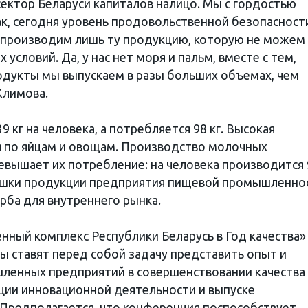
сектор Беларуси капиталов налицо. Мы с гордостью
Так, сегодня уровень продовольственной безопасност
е производим лишь ту продукцию, которую не можем
 условий. Да, у нас нет моря и пальм, вместе с тем,
одукты мы выпускаем в разы больших объемах, чем
Климова.
9 кг на человека, а потребляется 98 кг. Высокая
 по яйцам и овощам. Производство молочных
ревышает их потребление: на человека производится
излишки продукции предприятия пищевой промышленно
рба для внутреннего рынка.
ный комплекс Республики Беларусь в Год качества»
ы ставят перед собой задачу представить опыт и
ленных предприятий в совершенствовании качества
ции инновационной деятельности и выпуске
Предполагается, что конференция поспособствует