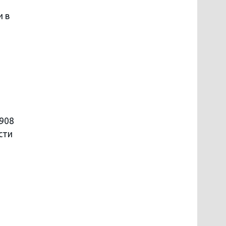
и в
 908
сти