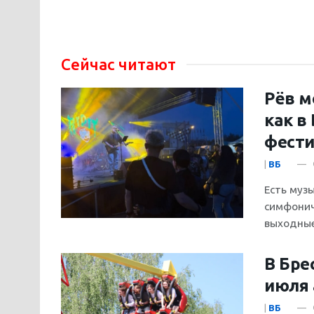
Сейчас читают
Рёв м
как в
фести
|
ВБ
Есть музы
симфонич
выходные
В Бре
июля 
|
ВБ