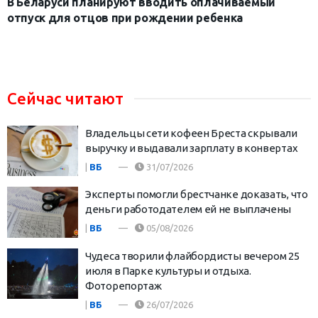
В Беларуси планируют вводить оплачиваемый
отпуск для отцов при рождении ребенка
Сейчас читают
Владельцы сети кофеен Бреста скрывали
выручку и выдавали зарплату в конвертах
|
ВБ
31/07/2026
Эксперты помогли брестчанке доказать, что
деньги работодателем ей не выплачены
|
ВБ
05/08/2026
Чудеса творили флайбордисты вечером 25
июля в Парке культуры и отдыха.
Фоторепортаж
|
ВБ
26/07/2026