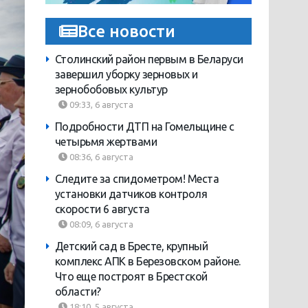
Все новости
Столинский район первым в Беларуси
завершил уборку зерновых и
зернобобовых культур
09:33, 6 августа
Подробности ДТП на Гомельщине с
четырьмя жертвами
08:36, 6 августа
Следите за спидометром! Места
установки датчиков контроля
скорости 6 августа
08:09, 6 августа
Детский сад в Бресте, крупный
комплекс АПК в Березовском районе.
Что еще построят в Брестской
области?
18:10, 5 августа