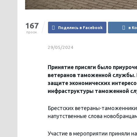
167
Поделись в Facebook
в К
просм.
29/05/2024
Принятие присяги было приуроч
ветеранов таможенной службы. В
защите экономических интересов
инфраструктуры таможенной сл
Брестских ветераны-таможенники 
напутственные слова новобранцам
Участие в мероприятии приняли н