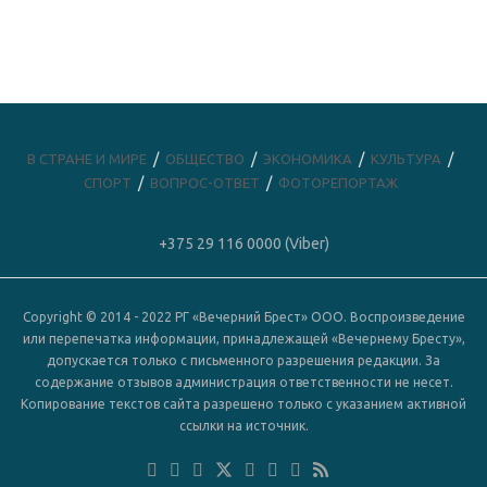
В СТРАНЕ И МИРЕ
ОБЩЕСТВО
ЭКОНОМИКА
КУЛЬТУРА
СПОРТ
ВОПРОС-ОТВЕТ
ФОТОРЕПОРТАЖ
+375 29 116 0000 (Viber)
Copyright © 2014 - 2022 РГ «Вечерний Брест» ООО. Воспроизведение
или перепечатка информации, принадлежащей «Вечернему Бресту»,
допускается только с письменного разрешения редакции. За
содержание отзывов администрация ответственности не несет.
Копирование текстов сайта разрешено только с указанием активной
ссылки на источник.