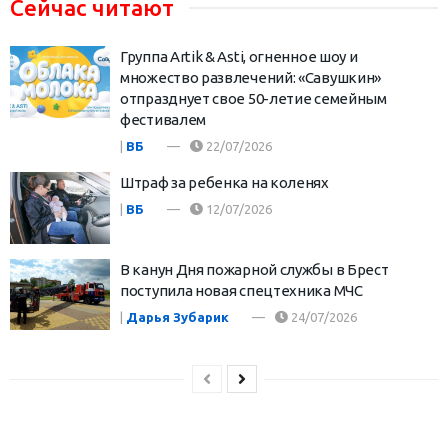
Сейчас читают
Группа Artik & Asti, огненное шоу и
множество развлечений: «Савушкин»
отпразднует свое 50-летие семейным
фестивалем
|
ВБ
22/07/2026
Штраф за ребенка на коленях
|
ВБ
12/07/2026
В канун Дня пожарной службы в Брест
поступила новая спецтехника МЧС
|
Дарья Зубарик
24/07/2026