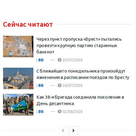
Сейчас читают
Через пункт пропуска «Брест» пытались
провезти крупную партию старинных
банкнот
|
ВБ
25/07/2026
С ближайшего понедельника произойдут
изменения в расписании поездов по Бресту
|
ВБ
26/07/2026
Как 38-я бригада соединила поколения в
День десантника
|
ВБ
02/08/2026