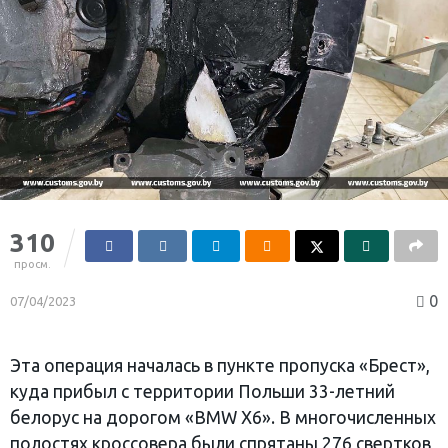
310
просм.
0
07/04/2023
Эта операция началась в пункте пропуска «Брест»,
куда прибыл с территории Польши 33-летний
белорус на дорогом «BMW X6». В многочисленных
полостях кроссовера были спрятаны 276 свертков