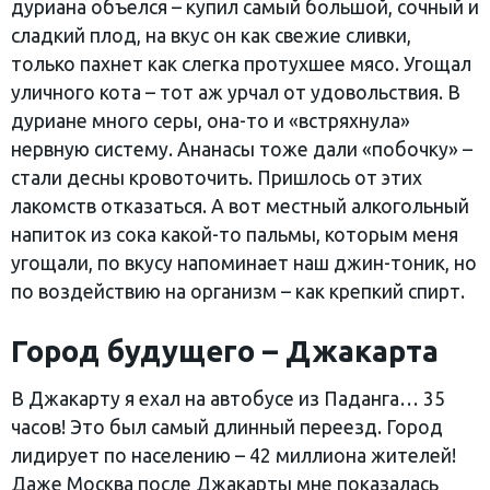
дуриана объелся – купил самый большой, сочный и
сладкий плод, на вкус он как свежие сливки,
только пахнет как слегка протухшее мясо. Угощал
уличного кота – тот аж урчал от удовольствия. В
дуриане много серы, она-то и «встряхнула»
нервную систему. Ананасы тоже дали «побочку» –
стали десны кровоточить. Пришлось от этих
лакомств отказаться. А вот местный алкогольный
напиток из сока какой-то пальмы, которым меня
угощали, по вкусу напоминает наш джин-тоник, но
по воздействию на организм – как крепкий спирт.
Город будущего
– Джакарта
В Джакарту я ехал на автобусе из Паданга… 35
часов! Это был самый длинный переезд. Город
лидирует по населению – 42 миллиона жителей!
Даже Москва после Джакарты мне показалась