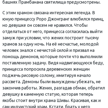
башнях Прамбанана святилища предусмотрены.
С этим храмом связана интересная легенда. В
юную принцессу Роро Джонгранг влюбился принц,
но девушке он совсем не нравился. Чтобы
отделаться от него, принцесса согласилась выйти
замуж при условии, что жених построит тысячу
храмов за одну ночь. На её несчастье, молодой
человек знался с нечистой силой и призвал на
помощь демонов, которые почти что выполнили
поставленную задачу. Видя надвигающуюся беду,
принцесса попросила деревенских женщин
поджечь рисовую солому, имитируя начало
рассвета. Демоны были вынуждены убежать, не
закончив работы. Жених, разгадав обман, обратил
девушку в каменную статую, которая теперь
якобы стоит внутри храма Шивы. Красивая, как и
сам индуистский храм. Кстати, брать у него