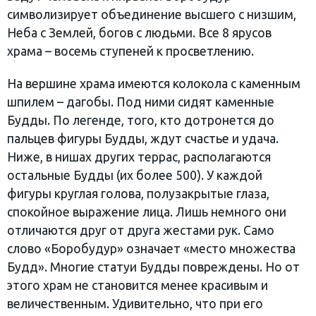
символизирует объединение высшего с низшим,
Неба с Землей, богов с людьми. Все 8 ярусов
храма – восемь ступеней к просветлению.
На вершине храма имеются колокола с каменным
шпилем – дагобы. Под ними сидят каменные
Будды. По легенде, того, кто дотронется до
пальцев фигуры Будды, ждут счастье и удача.
Ниже, в нишах других террас, располагаются
остальные Будды (их более 500). У каждой
фигуры круглая голова, полузакрытые глаза,
спокойное выражение лица. Лишь немного они
отличаются друг от друга жестами рук. Само
слово «Боробудур» означает «место множества
Будд». Многие статуи Будды повреждены. Но от
этого храм не становится менее красивым и
величественным. Удивительно, что при его