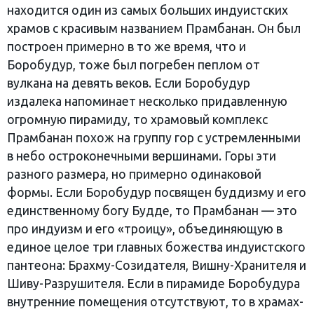
находится один из самых больших индуистских
храмов с красивым названием Прамбанан. Он был
построен примерно в то же время, что и
Боробудур, тоже был погребен пеплом от
вулкана на девять веков. Если Боробудур
издалека напоминает несколько придавленную
огромную пирамиду, то храмовый комплекс
Прамбанан похож на группу гор с устремленными
в небо остроконечными вершинами. Горы эти
разного размера, но примерно одинаковой
формы. Если Боробудур посвящен буддизму и его
единственному богу Будде, то Прамбанан — это
про индуизм и его «троицу», объединяющую в
единое целое три главных божества индуистского
пантеона: Брахму-Созидателя, Вишну-Хранителя и
Шиву-Разрушителя. Если в пирамиде Боробудура
внутренние помещения отсутствуют, то в храмах-