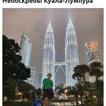
Небоскрёбы Куала-Лумпура