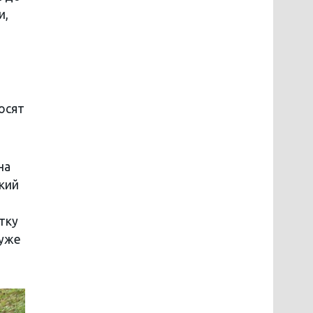
и,
осят
на
кий
тку
 уже