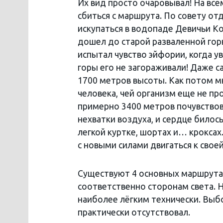
Их вид просто очаровывал! На все
сбиться с маршрута. По совету от
искупаться в водопаде Девичьи Ко
дошел до старой разваленной гор
испытал чувство эйфории, когда у
горы его не загораживали! Даже с
1700 метров высоты. Как потом м
человека, чей организм еще не пр
примерно 3400 метров почувство
нехватки воздуха, и сердце билось
легкой куртке, шортах и… кроксах
с новыми силами двигаться к свое
Существуют 4 основных маршрута 
соответственно сторонам света. Н
наиболее лёгким технически. Выбо
практически отсутствовал.