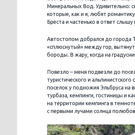
Минеральных Вод. Удивительно: с
которые, как и я, любят романтик
Бреста и частенько в ответ слышу
Автостопом добрался до города Ты
«сплюснутый» между гор, вытянут,
бороды. В жару, когда на градусни
Повезло – меня подвезли до посел
туристического и альпинистского
поселок у подножия Эльбруса на в
турбаза, кемпинги, гостиницы и к
на территории кемпинга в темноте
с первыми лучами солнца полюбов