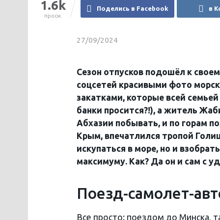
1.6k
Поделись в Facebook
в К
просм.
27/09/2024
Сезон отпусков подошёл к свое
соцсетей красивыми фото морско
закатками, которые всей семьей 
банки просится?!), а житель Жаб
Абхазии побывать, и по горам по
Крым, впечатлился тропой Голиц
искупаться в море, но и взобра
максимуму. Как? Да он и сам с 
Поезд-самолет-ав
Все просто: поездом до Минска, 