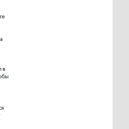
ге
на
л в
тобы
ся
т