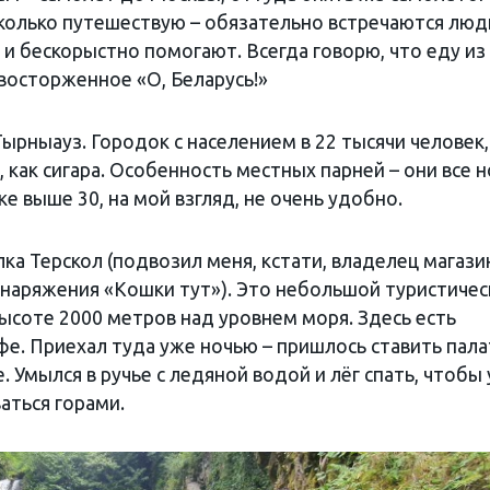
колько путешествую – обязательно встречаются люд
у и бескорыстно помогают. Всегда говорю, что еду из
 восторженное «О, Беларусь!»
рныауз. Городок с населением в 22 тысячи человек,
 как сигара. Особенность местных парней – они все н
ке выше 30, на мой взгляд, не очень удобно.
ка Терскол (подвозил меня, кстати, владелец магази
 снаряжения «Кошки тут»). Это небольшой туристичес
ысоте 2000 метров над уровнем моря. Здесь есть
афе. Приехал туда уже ночью – пришлось ставить пала
. Умылся в ручье с ледяной водой и лёг спать, чтобы
аться горами.