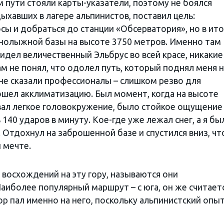
м пути стояли карты-указатели, поэтому не боялся
дыхавших в лагере альпинистов, поставил цель:
сы и добраться до станции «Обсерватория», но в ито
нолыжной базы на высоте 3750 метров. Именно там
видел величественный Эльбрус во всей красе, никакие
ам не понял, что одолел путь, который поднял меня 
не сказали профессионалы – слишком резво для
ошел акклиматизацию. Был момент, когда на высоте
вал легкое головокружение, было стойкое ощущение
 140 ударов в минуту. Кое-где уже лежал снег, а я бы
. Отдохнул на заброшенной базе и спустился вниз, ч
й мечте.
восхождений на эту гору, называются они
аиболее популярный маршрут – с юга, он же считает
р пал именно на него, поскольку альпинистский опы