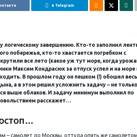
онтакте
в Telegram
му логическому завершению. Кто-то заполнил лен
го побережья, кто-то хвастается погребком с
крутили все лето (какое уж тут море, когда урожа
инки Максим Кондрасюк за отпуск успел и на море 
ходить. В прошлом году он пешком (!) обошел вес
ына, а в этом решил усложнить задачу – не тольк
ться выше облаков. И задачу минимум выполнил по
удовольствием расскажет…
тостоп…
там – самолет до Москвы, оттуда опять же самолето