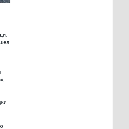
щи,
ошел
и
»,
0
дки
ко