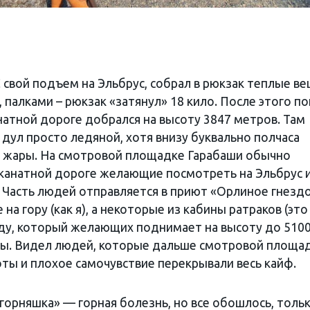
 свой подъем на Эльбрус, собрал в рюкзак теплые ве
 палками – рюкзак «затянул» 18 кило. После этого п
анатной дороге добрался на высоту 3847 метров. Там
дул просто ледяной, хотя внизу буквально полчаса
в жары. На смотровой площадке Гарабаши обычно
канатной дороге желающие посмотреть на Эльбрус 
 Часть людей отправляется в приют «Орлиное гнездо
а гору (как я), а некоторые из кабины ратраков (это
оду, который желающих поднимает на высоту до 510
ры. Видел людей, которые дальше смотровой площа
соты и плохое самочувствие перекрывали весь кайф.
«горняшка» — горная болезнь, но все обошлось, толь