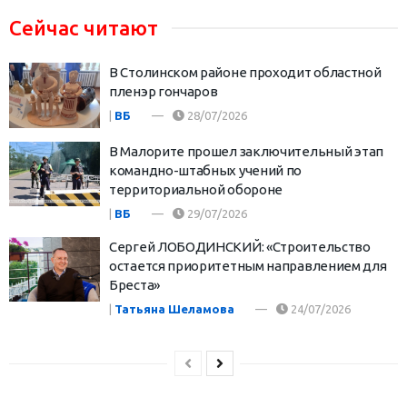
Сейчас читают
В Столинском районе проходит областной
пленэр гончаров
|
ВБ
28/07/2026
В Малорите прошел заключительный этап
командно-штабных учений по
территориальной обороне
|
ВБ
29/07/2026
Сергей ЛОБОДИНСКИЙ: «Строительство
остается приоритетным направлением для
Бреста»
|
Татьяна Шеламова
24/07/2026