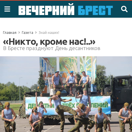
Главная
Газета
Знай наших!
«Никто, кроме нас!..»
В Бресте празднуют День десантников