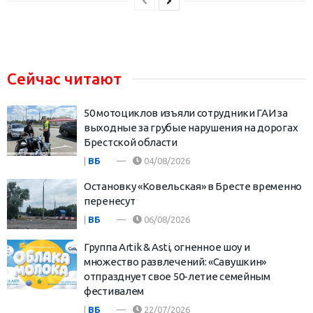
Сейчас читают
50 мотоциклов изъяли сотрудники ГАИ за
выходные за грубые нарушения на дорогах
Брестской области
|
ВБ
04/08/2026
Остановку «Ковельская» в Бресте временно
перенесут
|
ВБ
06/08/2026
Группа Artik & Asti, огненное шоу и
множество развлечений: «Савушкин»
отпразднует свое 50-летие семейным
фестивалем
|
ВБ
22/07/2026