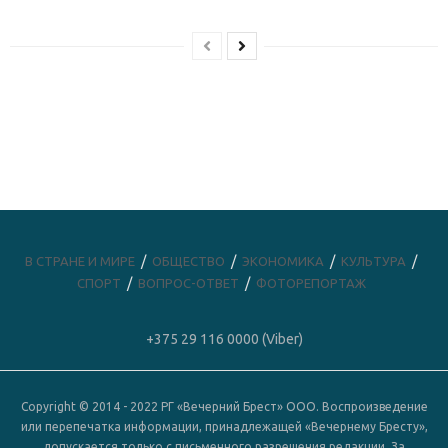
В СТРАНЕ И МИРЕ
ОБЩЕСТВО
ЭКОНОМИКА
КУЛЬТУРА
СПОРТ
ВОПРОС-ОТВЕТ
ФОТОРЕПОРТАЖ
+375 29 116 0000 (Viber)
Copyright © 2014 - 2022 РГ «Вечерний Брест» ООО. Воспроизведение
или перепечатка информации, принадлежащей «Вечернему Бресту»,
допускается только с письменного разрешения редакции. За