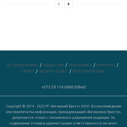
В СТРАНЕ И МИРЕ
ОБЩЕСТВО
ЭКОНОМИКА
КУЛЬТУРА
СПОРТ
ВОПРОС-ОТВЕТ
ФОТОРЕПОРТАЖ
+375 29 116 0000 (Viber)
Copyright © 2014 - 2022 РГ «Вечерний Брест» ООО. Воспроизведение
или перепечатка информации, принадлежащей «Вечернему Бресту»,
допускается только с письменного разрешения редакции. За
содержание отзывов администрация ответственности не несет.