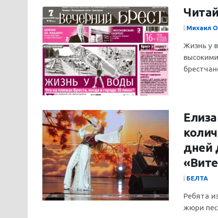
Читай
|
Михаил О
Жизнь у 
высокими
брестчане
Елиза
колич
дней 
«Вите
|
БЕЛТА
Ребята и
жюри песн