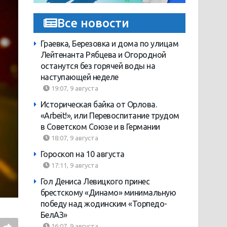
Все новости
Граевка, Березовка и дома по улицам
Лейтенанта Рябцева и Огородной
останутся без горячей воды на
наступающей неделе
19:07, 9 августа
Историческая байка от Орлова.
«Arbeit!», или Перевоспитание трудом
в Советском Союзе и в Германии
18:07, 9 августа
Гороскоп на 10 августа
17:11, 9 августа
Гол Дениса Левицкого принес
брестскому «Динамо» минимальную
победу над жодинским «Торпедо-
БелАЗ»
16:07, 9 августа