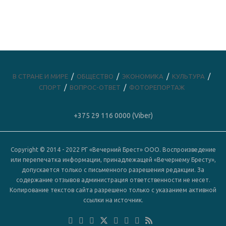
В СТРАНЕ И МИРЕ
ОБЩЕСТВО
ЭКОНОМИКА
КУЛЬТУРА
СПОРТ
ВОПРОС-ОТВЕТ
ФОТОРЕПОРТАЖ
+375 29 116 0000 (Viber)
Copyright © 2014 - 2022 РГ «Вечерний Брест» ООО. Воспроизведение
или перепечатка информации, принадлежащей «Вечернему Бресту»,
допускается только с письменного разрешения редакции. За
содержание отзывов администрация ответственности не несет.
Копирование текстов сайта разрешено только с указанием активной
ссылки на источник.