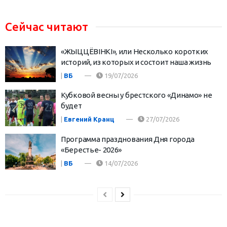
Сейчас читают
«ЖЫЦЦЁВІНКІ», или Несколько коротких
историй, из которых и состоит наша жизнь
|
ВБ
19/07/2026
Кубковой весны у брестского «Динамо» не
будет
|
Евгений Кранц
27/07/2026
Программа празднования Дня города
«Берестье- 2026»
|
ВБ
14/07/2026