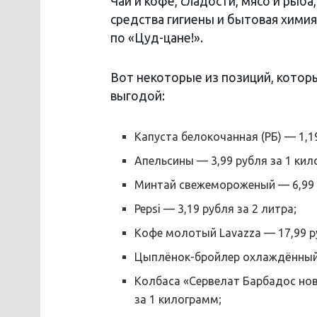
Чай и кофе, сладости, мясо и рыба
средства гигиены и бытовая химия
по «Цуд-цане!».
Вот некоторые из позиций, котор
выгодой:
Капуста белокочанная (РБ) — 1,1
Апельсины — 3,99 рубля за 1 кил
Минтай свежемороженый — 6,99 
Pepsi — 3,19 рубля за 2 литра;
Кофе молотый Lavazza — 17,99 р
Цыплёнок-бройлер охлаждённый (
Колбаса «Сервелат Барбадос нов
за 1 килограмм;