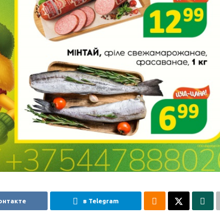
онтакте
в Telegram