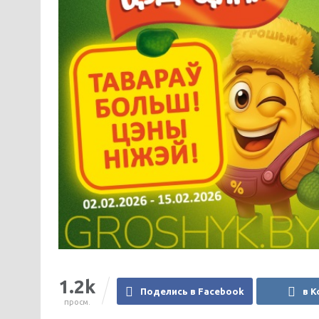
1.2k
Поделись в Facebook
в К
просм.