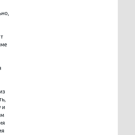
ьно,
ют
зме
я
из
ть,
 и
ым
ия
ия