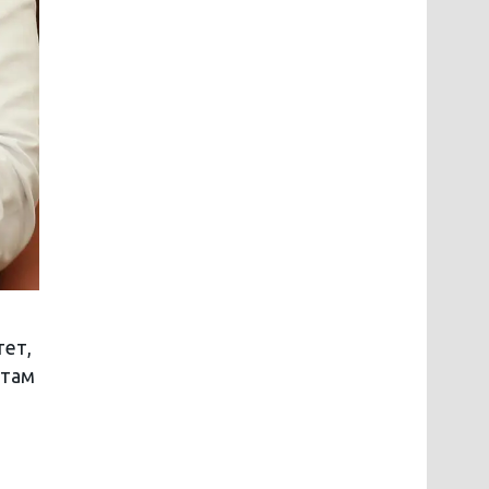
тет,
 там