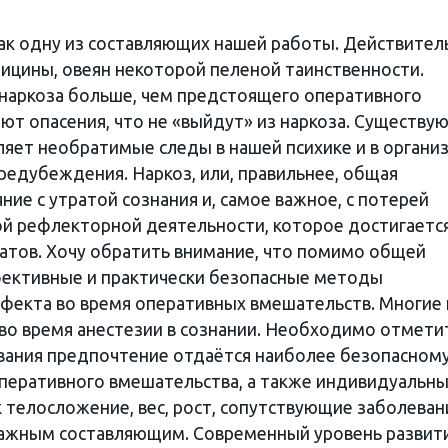
как одну из составляющих нашей работы. Действител
дицины, овеян некоторой пеленой таинственности.
 наркоза больше, чем предстоящего оперативного
ют опасения, что не «выйдут» из наркоза. Существу
ляет необратимые следы в нашей психике и в органи
редубеждения. Наркоз, или, правильнее, общая
ние с утратой сознания и, самое важное, с потерей
ой рефлекторной деятельности, которое достигаетс
атов. Хочу обратить внимание, что помимо общей
фективные и практически безопасные методы
екта во время оперативных вмешательств. Многие 
 во время анестезии в сознании. Необходимо отмети
вания предпочтение отдаётся наиболее безопасному
перативного вмешательства, а также индивидуальн
 телосложение, вес, рост, сопутствующие заболеван
 важным составляющим. Современный уровень развит