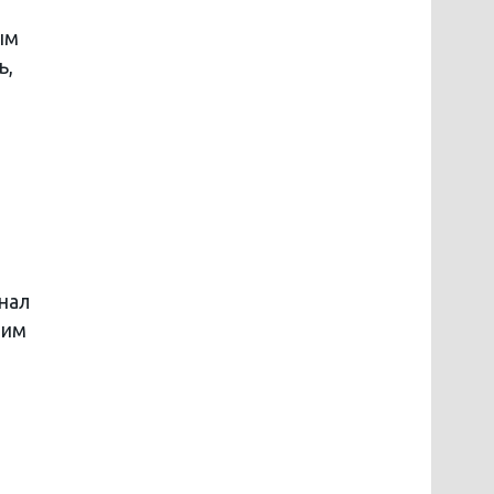
ым
ь,
нал
тим