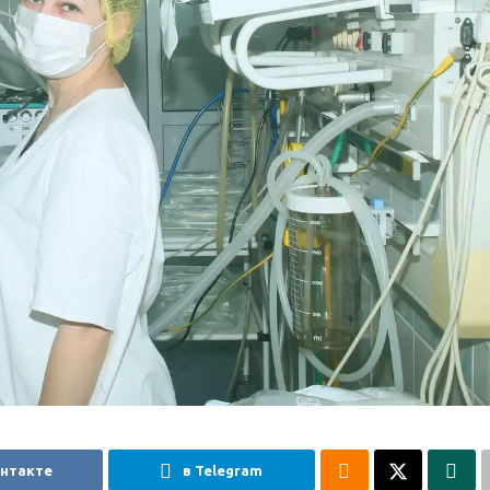
онтакте
в Telegram