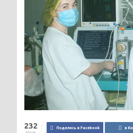
232
Поделись в Facebook
в К
просм.