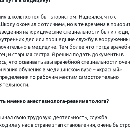
аш путь в медицину?
ния школы хотел быть юристом. Надеялся, что с
колу окончил с отличием, но в те времена в приори
заведения на юридические специальности были люди,
внутренних дел или прошедшие службу в вооруженны
лючительно в медицине. Тем более что тогда врачеб
ец и старшая сестра. Я решил подать документы в
сь, что осваивать азы врачебной специальности оче
ончания обучения в медицинском вузе – «красный»
спределения по рабочим местам самостоятельно
ятельности.
ть именно анестезиолога-реаниматолога?
начинал свою трудовую деятельность, служба
одила у нас в стране этап становления, очень быстр