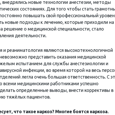
ь, внедрялись новые технологии анестезии, методы
тических состояниях. Для того чтобы стать грамотн
постоянно повышать свой профессиональный уровен
ть новые подходы к лечению, которые приходили на
на решение о медицинской специальности, стало
ления деятельности.
я и реаниматология являются высокотехнологичной
 невозможно представить оказания медицинской
яжелым испытанием для службы анестезиологии и
авирусной инфекции, во время которой на весь персо
делений легла очень большая ответственность. С э
со всеми медицинскими работниками успешно
сделать определенные выводы, внести коррективы в
ию тяжёлых пациентов.
ует, что такое наркоз? Многие боятся наркоза.