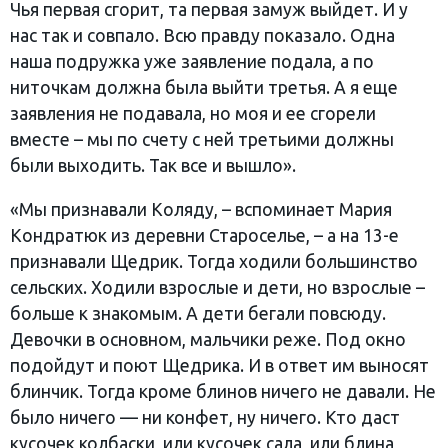
Чья первая сгорит, та первая замуж выйдет. И у
нас так и совпало. Всю правду показало. Одна
наша подружка уже заявление подала, а по
ниточкам должна была выйти третья. А я еще
заявления не подавала, но моя и ее сгорели
вместе – мы по счету с ней третьими должны
были выходить. Так все и вышло».
«Мы признавали Коляду, – вспоминает Мария
Кондратюк из деревни Староселье, – а на 13-е
признавали Щедрик. Тогда ходили большинство
сельских. Ходили взрослые и дети, но взрослые –
больше к знакомым. А дети бегали повсюду.
Девочки в основном, мальчики реже. Под окно
подойдут и поют Щедрика. И в ответ им выносят
блинчик. Тогда кроме блинов ничего не давали. Не
было ничего — ни конфет, ну ничего. Кто даст
кусочек колбаски, или кусочек сала, или блина