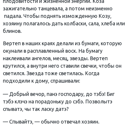
плодовитости и жизненной энергии. Коза
зажигательно танцевала, а потом неизменно
падала. Чтобы поднять изможденную Козу,
хозяину полагалось дать колбаски, сала, хлеба или
блинов.
Вертеп в наших краях делали из бумаги, которую
окунали в расплавленный воск. На бумагу
наклеивали ангелов, месяц, звезды. Вертеп
крутился, а внутри него ставили свечки, чтобы он
светился. Звезда тоже светилась. Когда
подходили к дому, спрашивали:
— Добрый вечор, панэ господару, до тэбэ! Биг
тэбэ клэчэ на порадоньку до сэбэ. Позволытэ
спыватэ, чы так ласку датэ?
— Спывайтэ, — обычно отвечал хозяин.