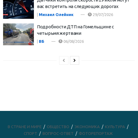
вас встретить на следующих дорогах
|
Михаил Олейник
29/07/2026
Подробности ДТП на Гомельщине с
четырьмя жертвами
|
ВБ
06/08/2026
В СТРАНЕ И МИРЕ
ОБЩЕСТВО
ЭКОНОМИКА
КУЛЬТУРА
СПОРТ
ВОПРОС-ОТВЕТ
ФОТОРЕПОРТАЖ