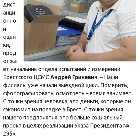
дист
анци
онно
й
оцен
ки, –
прод
олжа
ет начальник отдела испытаний и измерений
Брестского ЦСМС
Андрей Гриневич
. – Наши
филиалы уже начали выездной цикл. Померить,
сфотографировать, осмотреть – время занимает.
С точки зрения человека, это деньги, которые он
сэкономит на поездке в Брест. С точки зрения
нашего предприятия, это больше социальный
проект в целях реализации Указа Президента №
295».