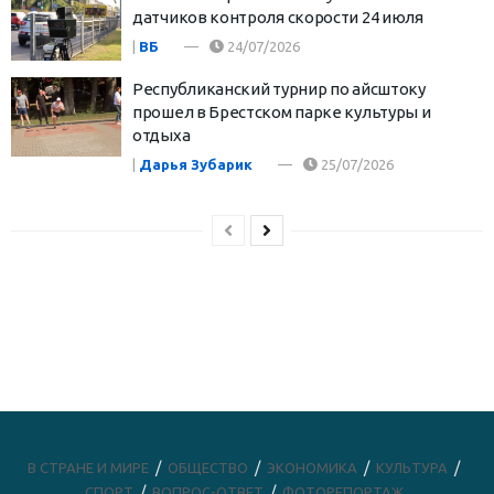
датчиков контроля скорости 24 июля
|
ВБ
24/07/2026
Республиканский турнир по айсштоку
прошел в Брестском парке культуры и
отдыха
|
Дарья Зубарик
25/07/2026
В СТРАНЕ И МИРЕ
ОБЩЕСТВО
ЭКОНОМИКА
КУЛЬТУРА
СПОРТ
ВОПРОС-ОТВЕТ
ФОТОРЕПОРТАЖ