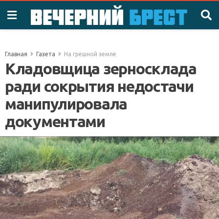
Главная
Газета
На грешной земле
Кладовщица зерносклада
ради сокрытия недостачи
манипулировала
документами