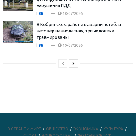
нарушения ПДД
|
ВБ
18/07/2026
В Кобринском районе в аварии погибла
несовершеннолетняя, три человека
травмированы
|
ВБ
10/07/2026
В СТРАНЕ И МИРЕ
ОБЩЕСТВО
ЭКОНОМИКА
КУЛЬТУРА
СПОРТ
ВОПРОС-ОТВЕТ
ФОТОРЕПОРТАЖ