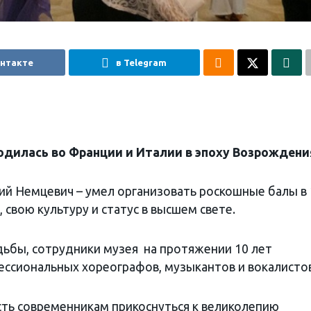
онтакте
в Telegram
одилась во Франции и Италии в эпоху Возрождени
лий Немцевич – умел организовать роскошные балы в 
 свою культуру и статус в высшем свете.
ьбы, сотрудники музея на протяжении 10 лет
ессиональных хореографов, музыкантов и вокалистов
ть современникам прикоснуться к великолепию