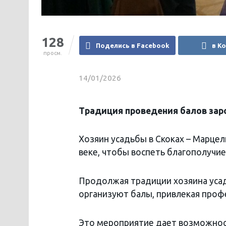
128
Поделись в Facebook
в К
просм.
14/01/2026
Традиция проведения балов зар
Хозяин усадьбы в Скоках – Марце
веке, чтобы воспеть благополучие,
Продолжая традиции хозяина усад
организуют балы, привлекая проф
Это мероприятие дает возможнос