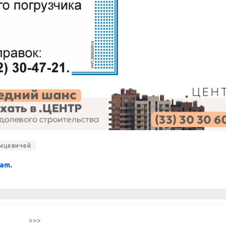
мцевичей
ram
.
>>>