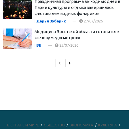
Праздничная программа выходных дней в
Парке культуры и отдыха завершилась
фестивалем водных фонариков
|
Дарья Зубарик
27/07/2026
Медицина Брестской области готовится к
«сезону медосмотров»
|
ВБ
23/07/2026
В СТРАНЕ И МИРЕ
ОБЩЕСТВО
ЭКОНОМИКА
КУЛЬТУРА