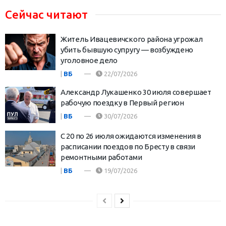
Сейчас читают
Житель Ивацевичского района угрожал
убить бывшую супругу — возбуждено
уголовное дело
|
ВБ
22/07/2026
Александр Лукашенко 30 июля совершает
рабочую поездку в Первый регион
|
ВБ
30/07/2026
С 20 по 26 июля ожидаются изменения в
расписании поездов по Бресту в связи
ремонтными работами
|
ВБ
19/07/2026