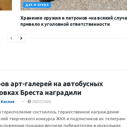
ДУХ И БУКВА
Хранение оружия и патронов «на всякий случ
привело к уголовной ответственности
ов арт-галерей на автобусных
овках Бреста наградили
 Кислая
28/07/2026
в горисполкоме состоялось торжественное награждение
лей творческого конкурса ЖКХ и подписчиков их телеграм-
аслуженные подарки вручили победителям в нескольких