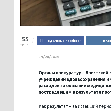
55
Поделись в Facebook
в Ко
просм.
24/06/2026
Органы прокуратуры Брестской 
учреждений здравоохранения и 
расходов за оказание медицинс
пострадавшим в результате про
Как результат – за истекший пери