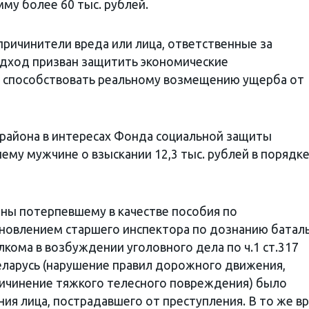
му более 60 тыс. рублей.
причинители вреда или лица, ответственные за
одход призван защитить экономические
, способствовать реальному возмещению ущерба от
о района в интересах Фонда социальной защиты
нему мужчине о взыскании 12,3 тыс. рублей в порядк
ны потерпевшему в качестве пособия по
ановлением старшего инспектора по дознанию батал
кома в возбуждении уголовного дела по ч.1 ст.317
еларусь (нарушение правил дорожного движения,
ичинение тяжкого телесного повреждения) было
ния лица, пострадавшего от преступления. В то же в