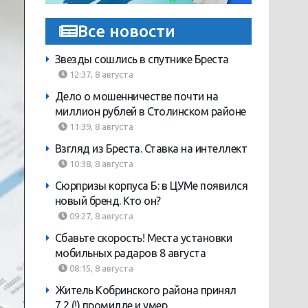
Все новости
Звезды сошлись в спутнике Бреста
12:37, 8 августа
Дело о мошенничестве почти на
миллион рублей в Столинском районе
11:39, 8 августа
Взгляд из Бреста. Ставка на интеллект
10:38, 8 августа
Сюрпризы корпуса Б: в ЦУМе появился
новый бренд. Кто он?
09:27, 8 августа
Сбавьте скорость! Места установки
мобильных радаров 8 августа
08:15, 8 августа
Житель Кобринского района принял
7,2 (!) промилле и умер