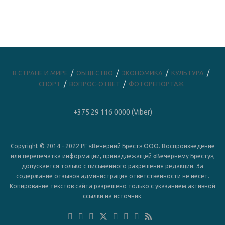
В СТРАНЕ И МИРЕ
ОБЩЕСТВО
ЭКОНОМИКА
КУЛЬТУРА
СПОРТ
ВОПРОС-ОТВЕТ
ФОТОРЕПОРТАЖ
+375 29 116 0000 (Viber)
Copyright © 2014 - 2022 РГ «Вечерний Брест» ООО. Воспроизведение
или перепечатка информации, принадлежащей «Вечернему Бресту»,
допускается только с письменного разрешения редакции. За
содержание отзывов администрация ответственности не несет.
Копирование текстов сайта разрешено только с указанием активной
ссылки на источник.