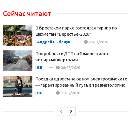
Сейчас читают
В Брестском парке состоялся турнир по
шахматам «Берестье-2026»
|
Андрей Рыбачук
25/07/2026
Подробности ДТП на Гомельщине с
четырьмя жертвами
|
ВБ
06/08/2026
Поездка вдвоем на одном электросамокате
— гарантированный путь в травматологию
|
ВБ
31/07/2026