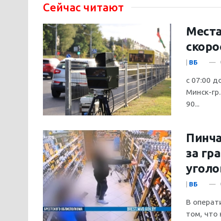
Сейчас читают
Места
скоро
|
ВБ
с 07:00 д
Минск-гр
90...
Пинча
за гр
уголо
|
ВБ
В операт
том, что