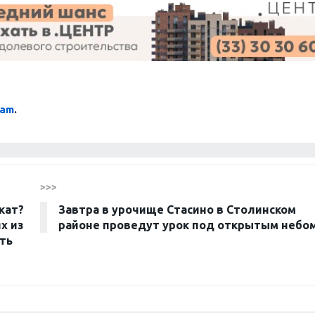
ram
.
>>>
кат?
Завтра в урочище Стасино в Столинском
х из
районе проведут урок под открытым небо
ить