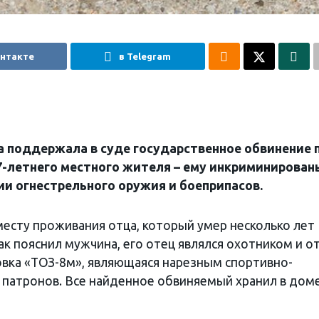
онтакте
в Telegram
а поддержала в суде государственное обвинение 
7-летнего местного жителя – ему инкриминирован
и огнестрельного оружия и боеприпасов.
месту проживания отца, который умер несколько лет
ак пояснил мужчина, его отец являлся охотником и о
овка «ТОЗ-8м», являющаяся нарезным спортивно-
 патронов. Все найденное обвиняемый хранил в дом