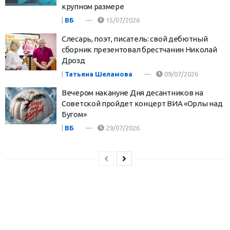
крупном размере
|
ВБ
15/07/2026
Слесарь, поэт, писатель: свой дебютный
сборник презентовал брестчанин Николай
Дрозд
|
Татьяна Шеламова
09/07/2026
Вечером накануне Дня десантников на
Советской пройдет концерт ВИА «Орлы над
Бугом»
|
ВБ
29/07/2026