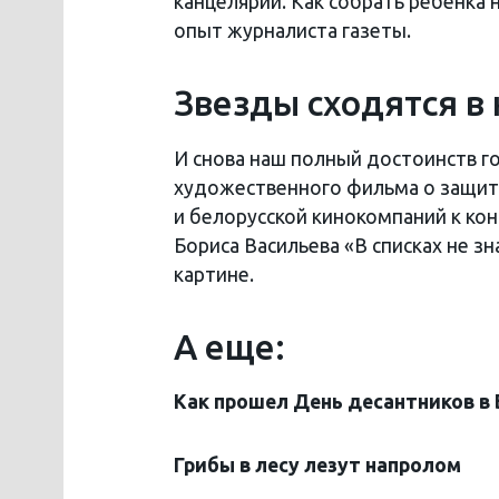
канцелярии. Как собрать ребенка
опыт журналиста газеты.
Звезды сходятся в
И снова наш полный достоинств г
художественного фильма о защитн
и белорусской кинокомпаний к кон
Бориса Васильева «В списках не з
картине.
А еще:
Как прошел День десантников в 
Грибы в лесу лезут напролом