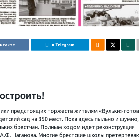
онтакте
в Telegram
построить!
вники предстоящих торжеств жителям «Вульки» гото
детский сад на 350 мест. Пока здесь пыльно и шумно,
еньких брестчан. Полным ходом идет реконструкция
 А.Ф. Наганова. Многие брестские школы претерпева