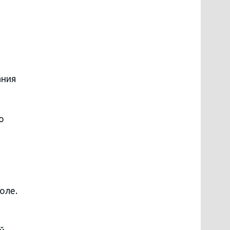
ания
о
оле.