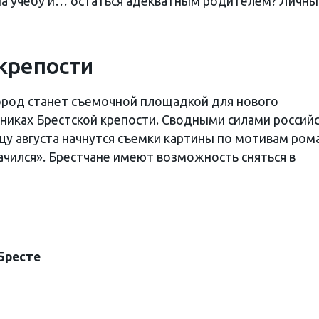
 на учебу и… остаться адекватным родителем? Личны
 крепости
ород станет съемочной площадкой для нового
иках Брестской крепости. Сводными силами россий
цу августа начнутся съемки картины по мотивам ром
начился». Брестчане имеют возможность сняться в
Бресте