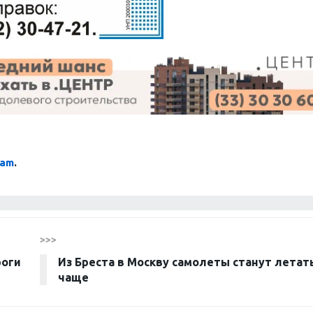
ram
.
>>>
роги
Из Бреста в Москву самолеты станут летат
чаще