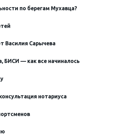
ьности по берегам Мухавца?
етей
от Василия Сарычева
, БИСИ — как все начиналось
су
консультация нотариуса
портсменов
лю