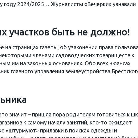
у году 2024/2025… Журналисты «Вечерки» узнавали
х участков быть не должно!
 на страницах газеты, об узаконении права пользов
 некоторыми членами садоводческих товариществ к
ным им на законных основаниях. Обо всех нюансах
ьник главного управления землеустройства Брестског
льника
а это значит – пришла пора родителям готовиться к шк
газинов к самому началу занятий, кто-то ожидает
же «штурмуют» прилавки в поисках одежды и