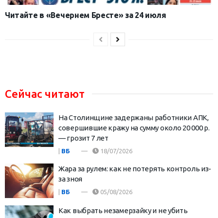
Читайте в «Вечернем Бресте» за 24 июля
Сейчас читают
На Столинщине задержаны работники АПК,
совершившие кражу на сумму около 20 000 р.
— грозит 7 лет
|
ВБ
18/07/2026
Жара за рулем: как не потерять контроль из-
за зноя
|
ВБ
05/08/2026
Как выбрать незамерзайку и не убить