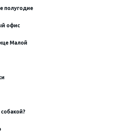
-е полугодие
ый офис
ице Малой
ки
 собакой?
о