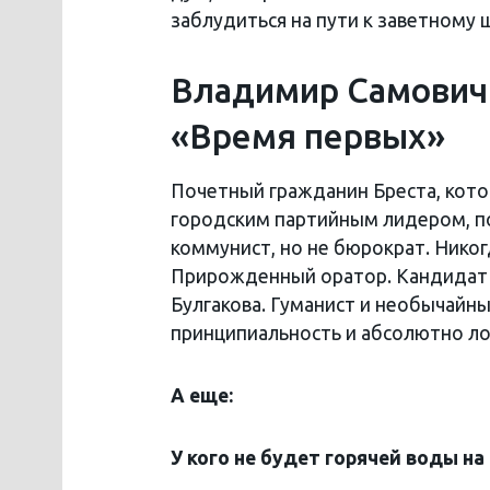
заблудиться на пути к заветному 
Владимир Самович
«Время первых»
Почетный гражданин Бреста, котор
городским партийным лидером, по
коммунист, но не бюрократ. Нико
Прирожденный оратор. Кандидат и
Булгакова. Гуманист и необычайный
принципиальность и абсолютно ло
А еще:
У кого не будет горячей воды н