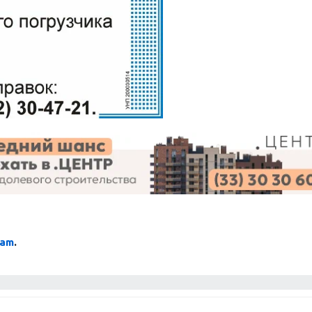
ram
.