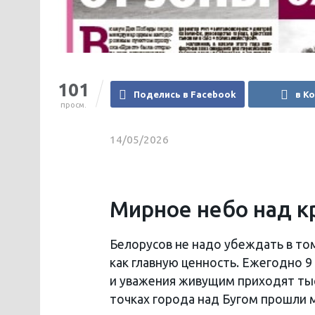
101
Поделись в Facebook
в К
просм.
14/05/2026
Мирное небо над к
Белорусов не надо убеждать в том
как главную ценность. Ежегодно 9
и уважения живущим приходят тыся
точках города над Бугом прошли 