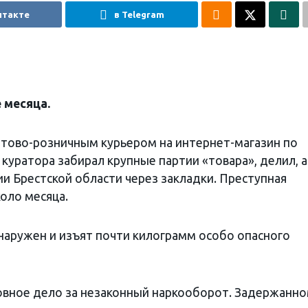
нтакте
в Telegram
 месяца.
птово-розничным курьером на интернет-магазин по
куратора забирал крупные партии «товара», делил, а
и Брестской области через закладки. Преступная
оло месяца.
бнаружен и изъят почти килограмм особо опасного
вное дело за незаконный наркооборот. Задержанн