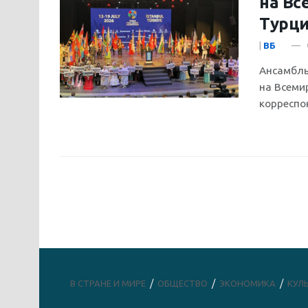
на Вс
Турц
|
ВБ
Ансамбль
на Всеми
корреспон
В СТРАНЕ И МИРЕ
ОБЩЕСТВО
ЭКОНОМИКА
КУЛ