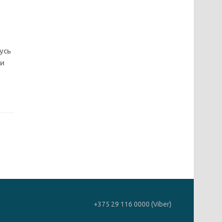
в
усь
ли
+375 29 116 0000 (Viber)