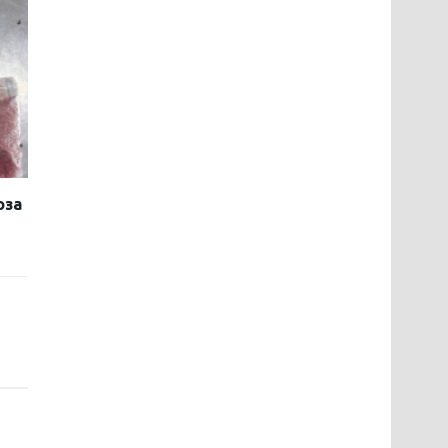
оза
м