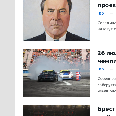
проек
|
ВБ
Середина
назовут «
26 ию
чемпи
|
ВБ
Соревнов
соберутс
чемпионск
Брест