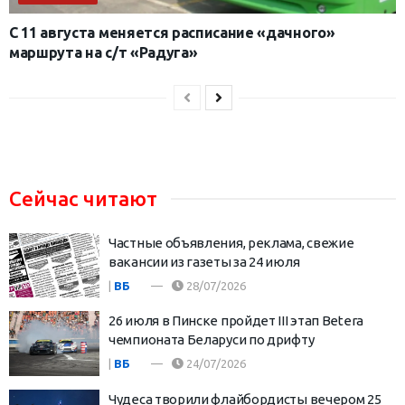
С 11 августа меняется расписание «дачного»
маршрута на с/т «Радуга»
Сейчас читают
Частные объявления, реклама, свежие
вакансии из газеты за 24 июля
|
ВБ
28/07/2026
26 июля в Пинске пройдет III этап Betera
чемпионата Беларуси по дрифту
|
ВБ
24/07/2026
Чудеса творили флайбордисты вечером 25