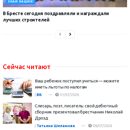
ЗНАЙ НАШИХ!
В Бресте сегодня поздравляли и награждали
лучших строителей
Сейчас читают
Ваш ребенок поступил учиться — можете
иметь льготы по налогам
|
ВБ
31/07/2026
Слесарь, поэт, писатель: свой дебютный
сборник презентовал брестчанин Николай
Дрозд
|
Татьяна Шеламова
09/07/2026