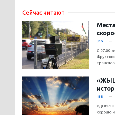
Сейчас читают
Места
скоро
|
ВБ
С 07:00 д
Фруктово
транспорт
«ЖЫЦЦ
истор
|
ВБ
«ДОБРОЕ 
хорошо и 