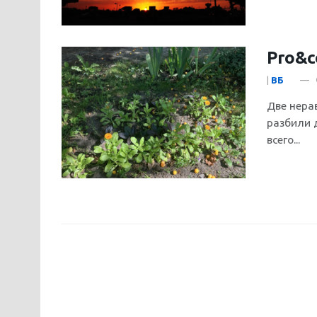
Pro&c
|
ВБ
Две нера
разбили 
всего...