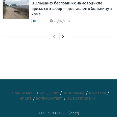
В Ольшанах бесправник на мотоцикле
врезался в забор — доставлен в больницу в
коме
|
ВБ
29/07/2026
В СТРАНЕ И МИРЕ
ОБЩЕСТВО
ЭКОНОМИКА
КУЛЬТУРА
СПОРТ
ВОПРОС-ОТВЕТ
ФОТОРЕПОРТАЖ
+375 29 116 0000 (Viber)