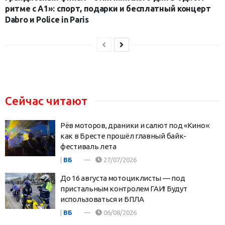
ритме с А1»: спорт, подарки и бесплатный концерт
Dabro и Police in Paris
Сейчас читают
Рёв моторов, драники и салют под «Кино»:
как в Бресте прошёл главный байк-
фестиваль лета
|
ВБ
27/07/2026
До 16 августа мотоциклисты — под
пристальным контролем ГАИ! Будут
использоваться и БПЛА
|
ВБ
06/08/2026