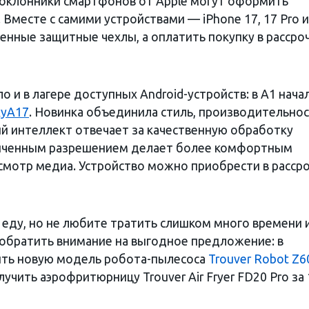
 поклонники смартфонов от Apple могут оформить
 Вместе с самими устройствами — iPhone 17, 17 Pro и
енные защитные чехлы, а оплатить покупку в рассро
и в лагере доступных Android-устройств: в А1 нача
xy
A
17
. Новинка объединила стиль, производительнос
ый интеллект отвечает за качественную обработку
еличенным разрешением делает более комфортным
мотр медиа. Устройство можно приобрести в расср
 еду, но не любите тратить слишком много времени 
м обратить внимание на выгодное предложение: в
ить новую модель робота-пылесоса
Trouver Robot Z6
лучить аэрофритюрницу Trouver Air Fryer FD20 Pro за 