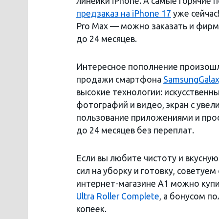
линейки iPhone. А самые горячие
предзаказ на
iPhone
17
уже сейчас!
Pro Max — можно заказать и фирм
до 24 месяцев.
Интересное пополнение произошло 
продажи смартфона
Samsung
Gala
высокие технологии: искусственн
фотографий и видео, экран с ув
пользование приложениями и прос
до 24 месяцев без переплат.
Если вы любите чистоту и вкусную
сил на уборку и готовку, советуе
интернет-магазине А1 можно куп
Ultra Roller Complete
, а бонусом по
копеек.