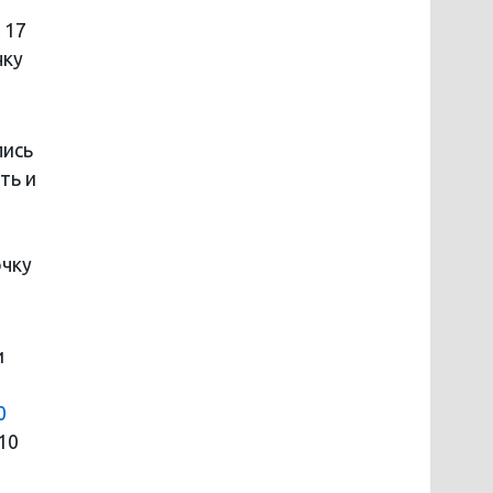
 17
чку
лись
ть и
очку
и
0
10