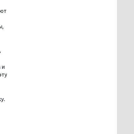
уют
ы,
ь
 и
эту
у.