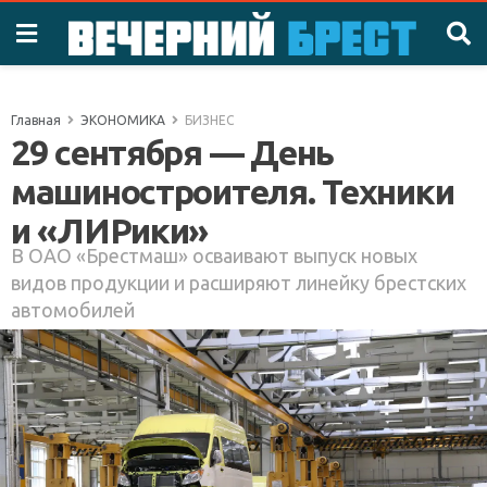
Главная
ЭКОНОМИКА
БИЗНЕС
29 сентября — День
машиностроителя. Техники
и «ЛИРики»
В ОАО «Брестмаш» осваивают выпуск новых
видов продукции и расширяют линейку брестских
автомобилей