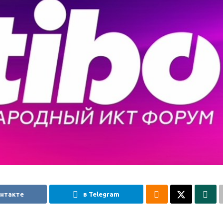
онтакте
в Telegram