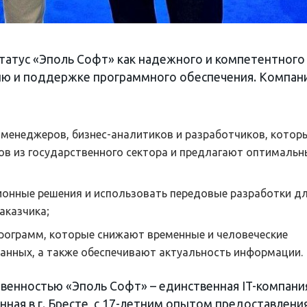
татус «Эполь Софт» как надежного и компетентного
нию и поддержке программного обеспечения. Компан
менеджеров, бизнес-аналитиков и разработчиков, котор
ов из государственного сектора и предлагают оптимальн
ионные решения и использовать передовые разработки д
аказчика;
рограмм, которые снижают временные и человеческие
данных, а также обеспечивают актуальность информации.
венностью «Эполь Софт» – единственная IT-компани
нная в г. Бресте, с 17-летним опытом предоставлени