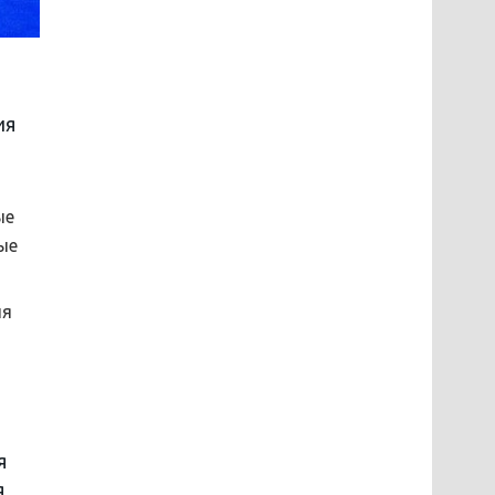
ия
ые
ые
ля
я
я