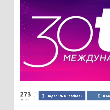
273
Поделись в Facebook
в К
просм.