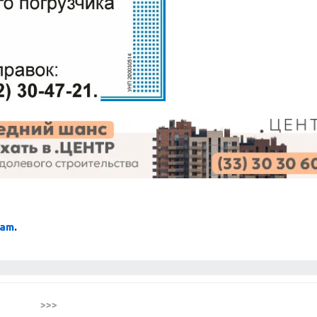
ram
.
>>>