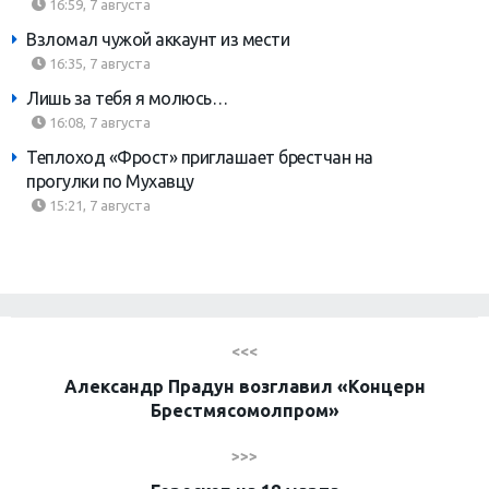
16:59, 7 августа
Взломал чужой аккаунт из мести
16:35, 7 августа
Лишь за тебя я молюсь…
16:08, 7 августа
Теплоход «Фрост» приглашает брестчан на
прогулки по Мухавцу
15:21, 7 августа
<<<
Александр Прадун возглавил «Концерн
Брестмясомолпром»
>>>