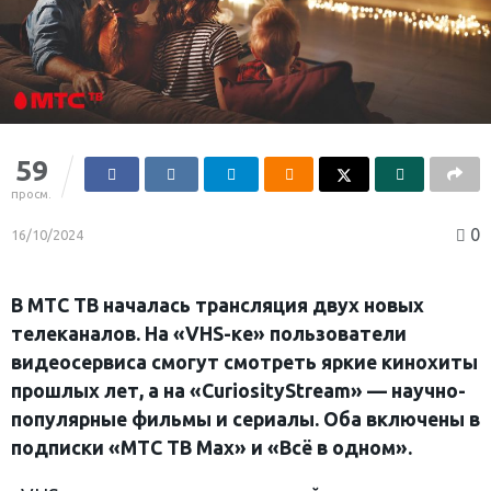
59
просм.
0
16/10/2024
В МТС ТВ началась трансляция двух новых
телеканалов. На «VHS-ке» пользователи
видеосервиса смогут смотреть яркие кинохиты
прошлых лет, а на «Сuriosity
Stream
»
—
научно-
популярные фильмы и сериалы. Оба включены в
подписки «МТС ТВ Max» и «Всё в одном».