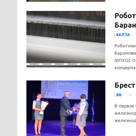
Робот
Баран
|
БЕЛТА
Роботизи
Баранови
(БПХО). 
концерна 
Брест
|
ВБ
В первое
железнод
железнод