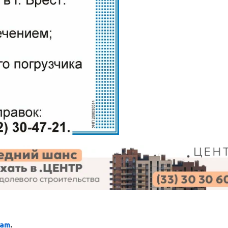
ram
.