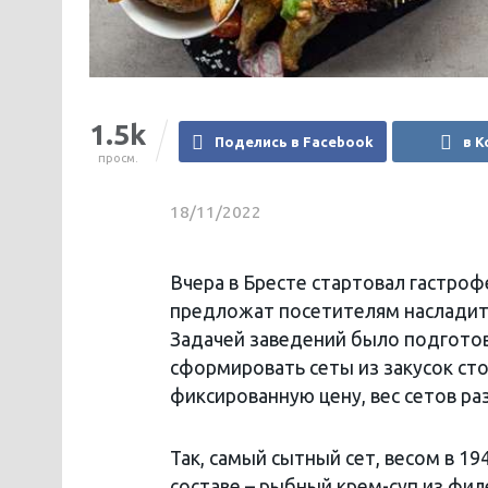
1.5k
Поделись в Facebook
в К
просм.
18/11/2022
Вчера в Бресте стартовал гастроф
предложат посетителям насладит
Задачей заведений было подготов
сформировать сеты из закусок сто
фиксированную цену, вес сетов ра
Так, самый сытный сет, весом в 19
составе – рыбный крем-суп из фил