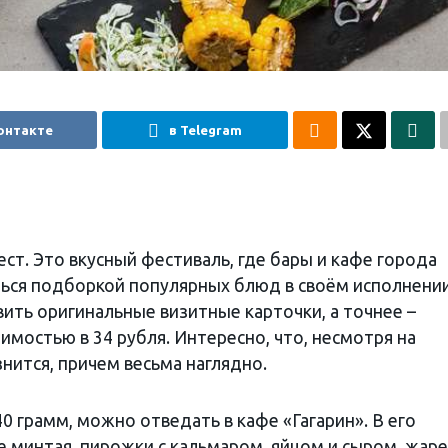
онтакте
в Telegram
ест. Это вкусный фестиваль, где бары и кафе города
ься подборкой популярных блюд в своём исполнении
ить оригинальные визитные карточки, а точнее –
имостью в 34 рубля. Интересно, что, несмотря на
знится, причем весьма наглядно.
40 грамм, можно отведать в кафе «Гагарин». В его
е минтая, пирожки с кальмаром, яйцом и сыром, жар