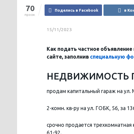
70
Поделись в Facebook
в Ко
просм.
15/11/2023
Как подать частное объявление 
сайте, заполнив
специальную ф
НЕДВИЖИМОСТЬ
продам капитальный гараж на ул. М
2-комн. кв-ру на ул. ГОБК, 56, за 1
срочно продается трехкомнатная кв
61-92.