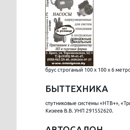
брус строганый 100 х 100 х 6 метро
БЫТТЕХНИКА
спутниковые системы «НТВ+», «Три
Кизеев В.В. УНП 291552620.
АВТОСАЛОН