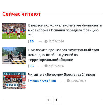
Сейчас читают
В первом полуфинальном матче Чемпионата
мира сборная Испании победила Францию
2:0
|
ВБ
15/07/2026
В Малорите прошел заключительный этап
командно-штабных учений по
территориальной обороне
|
ВБ
29/07/2026
Читайте в «Вечернем Бресте» за 24 июля
|
Михаил Олейник
23/07/2026