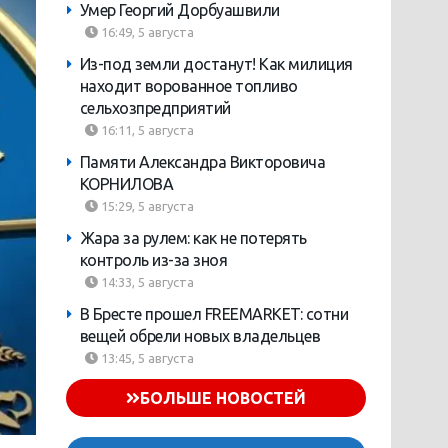
Умер Георгий Дорбуашвили
16:49, 5 августа
Из-под земли достанут! Как милиция
находит ворованное топливо
сельхозпредприятий
16:11, 5 августа
Памяти Александра Викторовича
КОРНИЛОВА
15:29, 5 августа
Жара за рулем: как не потерять
контроль из-за зноя
14:33, 5 августа
В Бресте прошел FREEMARKET: сотни
вещей обрели новых владельцев
13:45, 5 августа
БОЛЬШЕ НОВОСТЕЙ