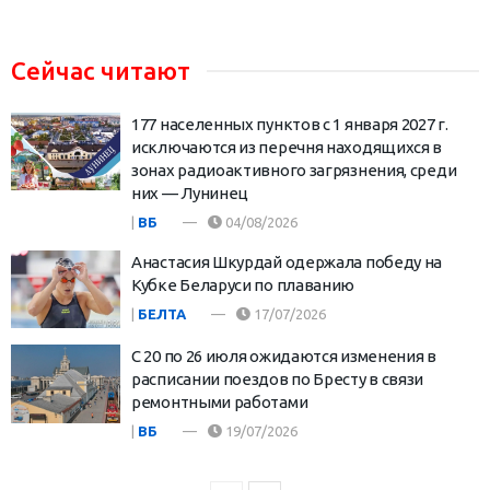
Сейчас читают
177 населенных пунктов с 1 января 2027 г.
исключаются из перечня находящихся в
зонах радиоактивного загрязнения, среди
них — Лунинец
|
ВБ
04/08/2026
Анастасия Шкурдай одержала победу на
Кубке Беларуси по плаванию
|
БЕЛТА
17/07/2026
С 20 по 26 июля ожидаются изменения в
расписании поездов по Бресту в связи
ремонтными работами
|
ВБ
19/07/2026