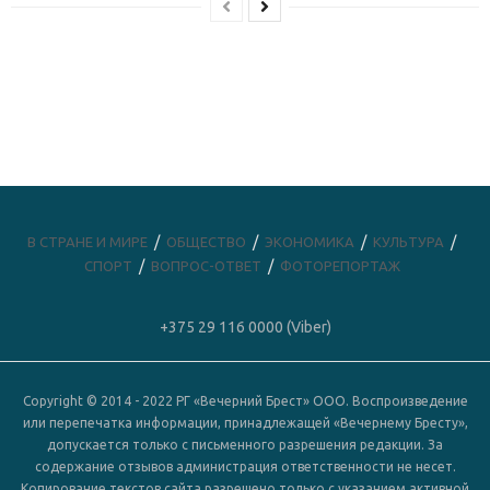
В СТРАНЕ И МИРЕ
ОБЩЕСТВО
ЭКОНОМИКА
КУЛЬТУРА
СПОРТ
ВОПРОС-ОТВЕТ
ФОТОРЕПОРТАЖ
+375 29 116 0000 (Viber)
Copyright © 2014 - 2022 РГ «Вечерний Брест» ООО. Воспроизведение
или перепечатка информации, принадлежащей «Вечернему Бресту»,
допускается только с письменного разрешения редакции. За
содержание отзывов администрация ответственности не несет.
Копирование текстов сайта разрешено только с указанием активной