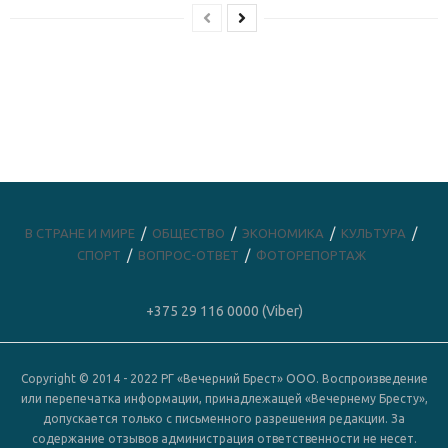
В СТРАНЕ И МИРЕ
ОБЩЕСТВО
ЭКОНОМИКА
КУЛЬТУРА
СПОРТ
ВОПРОС-ОТВЕТ
ФОТОРЕПОРТАЖ
+375 29 116 0000 (Viber)
Copyright © 2014 - 2022 РГ «Вечерний Брест» ООО. Воспроизведение
или перепечатка информации, принадлежащей «Вечернему Бресту»,
допускается только с письменного разрешения редакции. За
содержание отзывов администрация ответственности не несет.