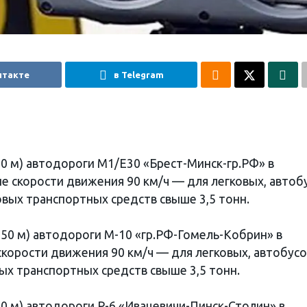
нтакте
в Telegram
+780 м) автодороги М1/Е30 «Брест-Минск-гр.РФ» в
е скорости движения 90 км/ч — для легковых, автоб
овых транспортных средств свыше 3,5 тонн.
(+250 м) автодороги М-10 «гр.РФ-Гомель-Кобрин» в
корости движения 90 км/ч — для легковых, автобусо
ых транспортных средств свыше 3,5 тонн.
+200 м) автодороги Р-6 «Ивацевичи-Пинск-Столин» в