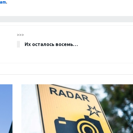
ram
.
>>>
Их осталось восемь…