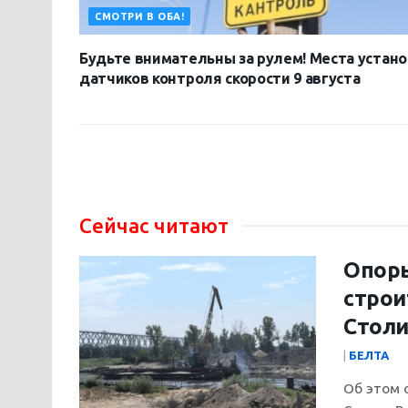
СМОТРИ В ОБА!
Будьте внимательны за рулем! Места устан
датчиков контроля скорости 9 августа
Сейчас читают
Опоры
строи
Столи
|
БЕЛТА
Об этом 