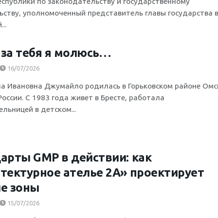
еспублики по законодательству и государственному
ьству, уполномоченный представитель главы государства 
..
за тебя я молюсь…
16/07/2026
а Ивановна Джумайло родилась в Горьковском районе Омс
оссии. С 1983 года живет в Бресте, работала
льницей в детском...
арты GMP в действии: как
тектурное ателье 2А» проектирует
е зоны
15/07/2026