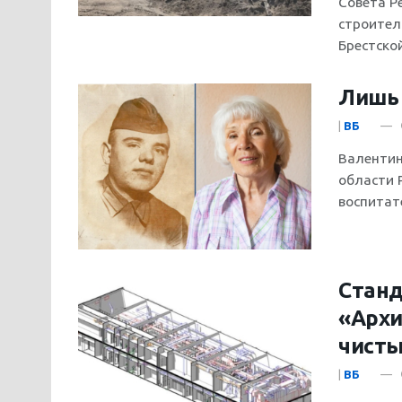
Совета Р
строител
Брестской.
Лишь 
|
ВБ
Валентин
области Р
воспитате
Станд
«Архи
чисты
|
ВБ