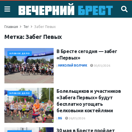
Главная
Тег
Забег Певых
Метка:
Забег Певых
В Бресте сегодня — забег
КЛЕВОЕ ДЕЛО
«Первых»
|
НИКОЛАЙ ВОЛЧИК
30/05/2026
Болельщиков и участников
КЛЕВОЕ ДЕЛО
«Забега Первых» будут
бесплатно угощать
белковыми коктейлями
|
ВБ
26/05/2026
30 мая в Бресте пройдет