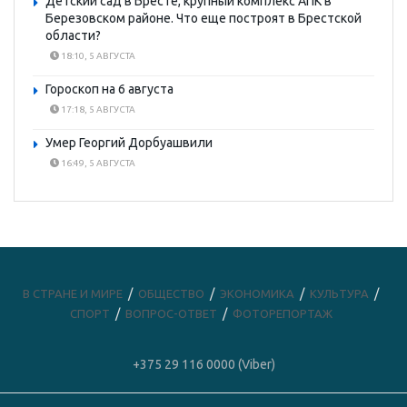
Детский сад в Бресте, крупный комплекс АПК в
Березовском районе. Что еще построят в Брестской
области?
18:10, 5 АВГУСТА
Гороскоп на 6 августа
17:18, 5 АВГУСТА
Умер Георгий Дорбуашвили
16:49, 5 АВГУСТА
В СТРАНЕ И МИРЕ
ОБЩЕСТВО
ЭКОНОМИКА
КУЛЬТУРА
СПОРТ
ВОПРОС-ОТВЕТ
ФОТОРЕПОРТАЖ
+375 29 116 0000 (Viber)