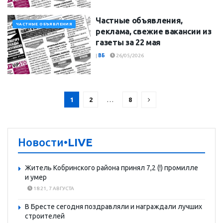
Частные объявления,
ЧАСТНЫЕ ОБЪЯВЛЕНИЯ
реклама, свежие вакансии из
газеты за 22 мая
|
ВБ
26/05/2026
1
2
…
8
Новости
•LIVE
Житель Кобринского района принял 7,2 (!) промилле
и умер
18:21, 7 АВГУСТА
В Бресте сегодня поздравляли и награждали лучших
строителей